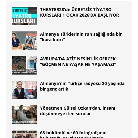
THEATER28’de ÜCRETSİZ TİYATRO
KURSLARI 1 OCAK 2026’DA BAŞLIYOR
Almanya Türklerinin ruh sağlığında bir
“kara kutu”
AVRUPA’DA AZİZ NESİN’LİK GERÇEK:
“GÖÇMEN NE YAŞAR NE YAŞAMAZ!”
Almanya’nın Türkçe radyosu 20 yaşında
bir genç artık
Yönetmen Gülsel Özkan’dan, insanı
düşünmeye iten sorular
68 hükümlü ve 60 fotoğrafçının