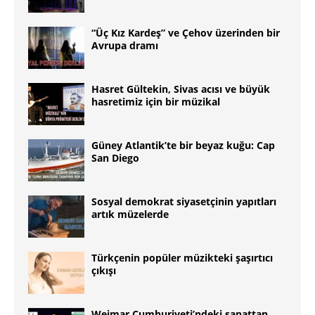
“Üç Kız Kardeş” ve Çehov üzerinden bir
Avrupa dramı
Hasret Gültekin, Sivas acısı ve büyük
hasretimiz için bir müzikal
Güney Atlantikʼte bir beyaz kuğu: Cap
San Diego
Sosyal demokrat siyasetçinin yapıtları
artık müzelerde
Türkçenin popüler müzikteki şaşırtıcı
çıkışı
Weimar Cumhuriyeti’ndeki sanattan