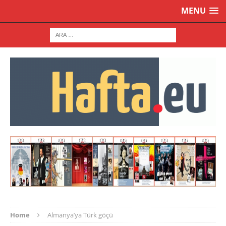
MENU
Home
Almanya’ya Türk göçü