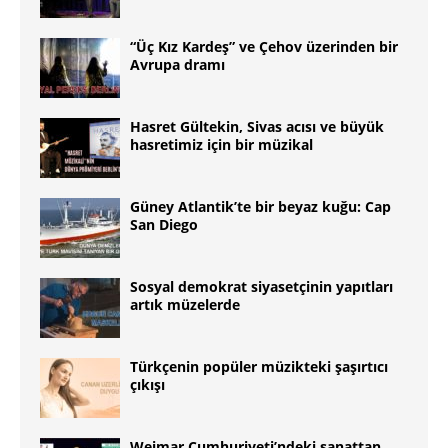
“Üç Kız Kardeş” ve Çehov üzerinden bir
Avrupa dramı
Hasret Gültekin, Sivas acısı ve büyük
hasretimiz için bir müzikal
Güney Atlantikʼte bir beyaz kuğu: Cap
San Diego
Sosyal demokrat siyasetçinin yapıtları
artık müzelerde
Türkçenin popüler müzikteki şaşırtıcı
çıkışı
Weimar Cumhuriyeti’ndeki sanattan