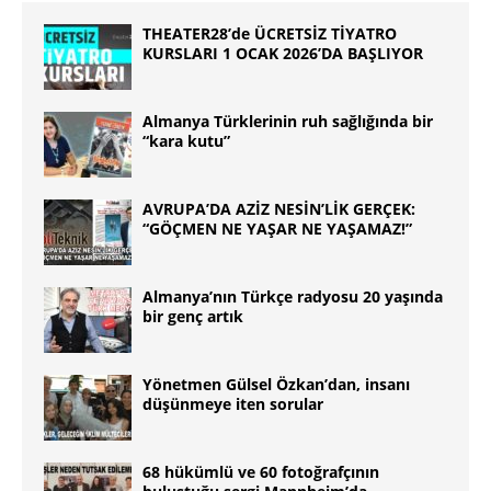
THEATER28’de ÜCRETSİZ TİYATRO
KURSLARI 1 OCAK 2026’DA BAŞLIYOR
Almanya Türklerinin ruh sağlığında bir
“kara kutu”
AVRUPA’DA AZİZ NESİN’LİK GERÇEK:
“GÖÇMEN NE YAŞAR NE YAŞAMAZ!”
Almanya’nın Türkçe radyosu 20 yaşında
bir genç artık
Yönetmen Gülsel Özkan’dan, insanı
düşünmeye iten sorular
68 hükümlü ve 60 fotoğrafçının