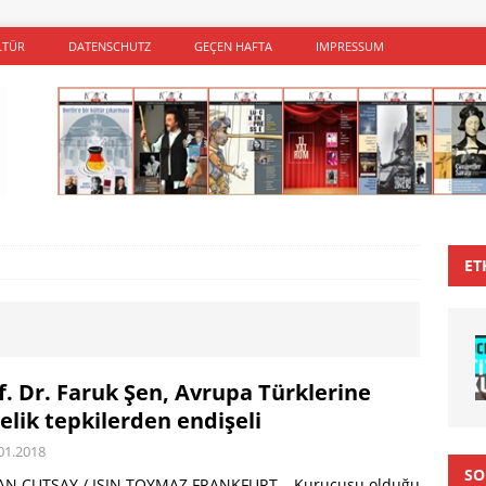
LTÜR
DATENSCHUTZ
GEÇEN HAFTA
IMPRESSUM
ET
f. Dr. Faruk Şen, Avrupa Türklerine
elik tepkilerden endişeli
01.2018
SO
N ÇUTSAY / IŞIN TOYMAZ FRANKFURT – Kurucusu olduğu