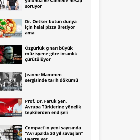
yolunda ve sahnede hesap
soruyor
Dr. Oetker bütün dünya
için helal pizza üretiyor
ama
Özgürlük çınarı büyük
müzisyene göre insanlık
çürütülüyor
Jeanne Mammen
sergisinde tarih dökümü
Prof. Dr. Faruk Şen,
Avrupa Türklerine yönelik
tepkilerden endişeli
Compact’ın yeni sayısında
“Avrupa’da 30 yıl savaşları”
uyarısı var