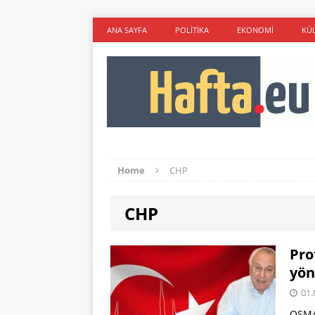
ANA SAYFA
POLITIKA
EKONOMI
KÜ
Home
CHP
CHP
Pro
yön
01.
OSMA