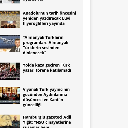
Anadolu’nun tarih öncesini
yeniden yazdıracak Luvi
hiyeroglifleri yayında
“Almanyalı Türklerin
programları, Almanyalı
Türklerin sesinden
dinlenecek”
Yolda kaza geçiren Türk
yazar, törene katılamadı
Viyanalı Türk yayıncının
gözünden Aydınlanma
düşüncesi ve Kant’ın
güncelliği
Hamburglu gazeteci Adil
Yiğit: “NSU cinayetlerine
susanlar beni