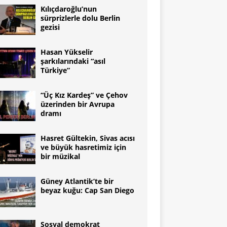
Kılıçdaroğlu’nun
sürprizlerle dolu Berlin
gezisi
Hasan Yükselir
şarkılarındaki “asıl
Türkiye”
“Üç Kız Kardeş” ve Çehov
üzerinden bir Avrupa
dramı
Hasret Gültekin, Sivas acısı
ve büyük hasretimiz için
bir müzikal
Güney Atlantikʼte bir
beyaz kuğu: Cap San Diego
Sosyal demokrat