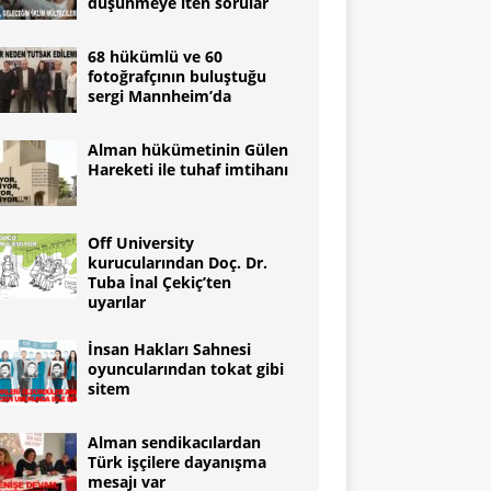
düşünmeye iten sorular
68 hükümlü ve 60
fotoğrafçının buluştuğu
sergi Mannheim’da
Alman hükümetinin Gülen
Hareketi ile tuhaf imtihanı
Off University
kurucularından Doç. Dr.
Tuba İnal Çekiç’ten
uyarılar
İnsan Hakları Sahnesi
oyuncularından tokat gibi
sitem
Alman sendikacılardan
Türk işçilere dayanışma
mesajı var