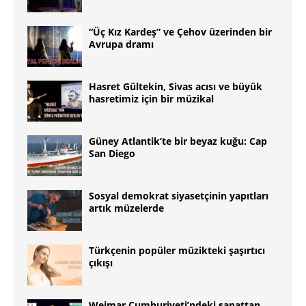
“Üç Kız Kardeş” ve Çehov üzerinden bir
Avrupa dramı
Hasret Gültekin, Sivas acısı ve büyük
hasretimiz için bir müzikal
Güney Atlantikʼte bir beyaz kuğu: Cap
San Diego
Sosyal demokrat siyasetçinin yapıtları
artık müzelerde
Türkçenin popüler müzikteki şaşırtıcı
çıkışı
Weimar Cumhuriyeti’ndeki sanattan