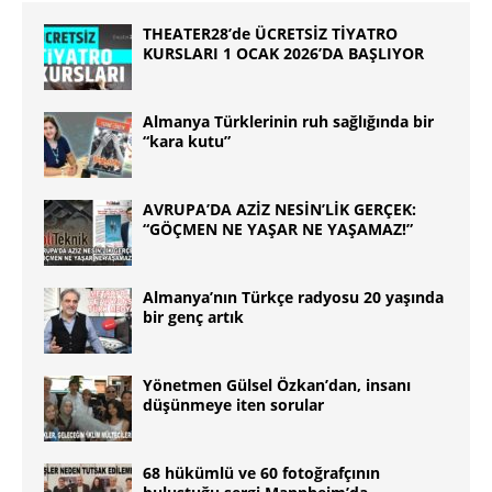
THEATER28’de ÜCRETSİZ TİYATRO
KURSLARI 1 OCAK 2026’DA BAŞLIYOR
Almanya Türklerinin ruh sağlığında bir
“kara kutu”
AVRUPA’DA AZİZ NESİN’LİK GERÇEK:
“GÖÇMEN NE YAŞAR NE YAŞAMAZ!”
Almanya’nın Türkçe radyosu 20 yaşında
bir genç artık
Yönetmen Gülsel Özkan’dan, insanı
düşünmeye iten sorular
68 hükümlü ve 60 fotoğrafçının