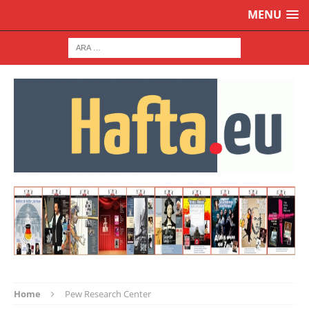
MENU
Home
Pew Research Center