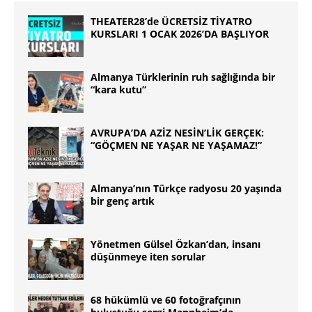
THEATER28’de ÜCRETSİZ TİYATRO
KURSLARI 1 OCAK 2026’DA BAŞLIYOR
Almanya Türklerinin ruh sağlığında bir
“kara kutu”
AVRUPA’DA AZİZ NESİN’LİK GERÇEK:
“GÖÇMEN NE YAŞAR NE YAŞAMAZ!”
Almanya’nın Türkçe radyosu 20 yaşında
bir genç artık
Yönetmen Gülsel Özkan’dan, insanı
düşünmeye iten sorular
68 hükümlü ve 60 fotoğrafçının