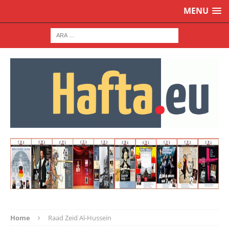
MENU
Home
Raad Zeid Al-Hussein