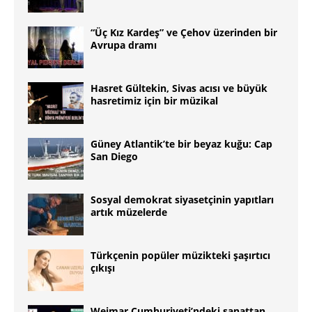
“Üç Kız Kardeş” ve Çehov üzerinden bir
Avrupa dramı
Hasret Gültekin, Sivas acısı ve büyük
hasretimiz için bir müzikal
Güney Atlantikʼte bir beyaz kuğu: Cap
San Diego
Sosyal demokrat siyasetçinin yapıtları
artık müzelerde
Türkçenin popüler müzikteki şaşırtıcı
çıkışı
Weimar Cumhuriyeti’ndeki sanattan