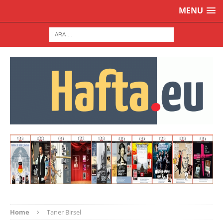
MENU
Home
Taner Birsel