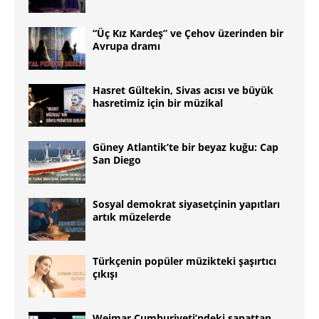
“Üç Kız Kardeş” ve Çehov üzerinden bir
Avrupa dramı
Hasret Gültekin, Sivas acısı ve büyük
hasretimiz için bir müzikal
Güney Atlantikʼte bir beyaz kuğu: Cap
San Diego
Sosyal demokrat siyasetçinin yapıtları
artık müzelerde
Türkçenin popüler müzikteki şaşırtıcı
çıkışı
Weimar Cumhuriyeti’ndeki sanattan