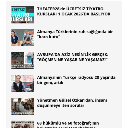
THEATER28’de ÜCRETSİZ TİYATRO
KURSLARI 1 OCAK 2026’DA BAŞLIYOR
Almanya Türklerinin ruh sağlığında bir
“kara kutu”
AVRUPA’DA AZİZ NESİN’LİK GERÇEK:
“GÖÇMEN NE YAŞAR NE YAŞAMAZ!”
Almanya’nın Türkçe radyosu 20 yaşında
bir genç artık
Yönetmen Gülsel Özkan’dan, insanı
düşünmeye iten sorular
68 hükümlü ve 60 fotoğrafçının